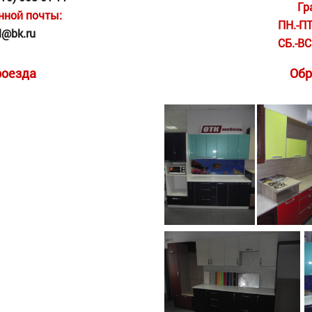
Гр
нной почты:
ПН.-ПТ
l@bk.ru
СБ.-ВС
роезда
Обр