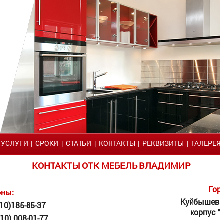
|
УСЛУГИ
|
СРОКИ
|
СТАТЬИ
|
КОНТАКТЫ
|
РЕКВИЗИТЫ
|
ГАЛЕРЕ
КОНТАКТЫ ОТК МЕБЕЛЬ ВЛАДИМИР
Го
оны:
Куйбышева
10)
185-85-37
корпус 
10) 008-01-77