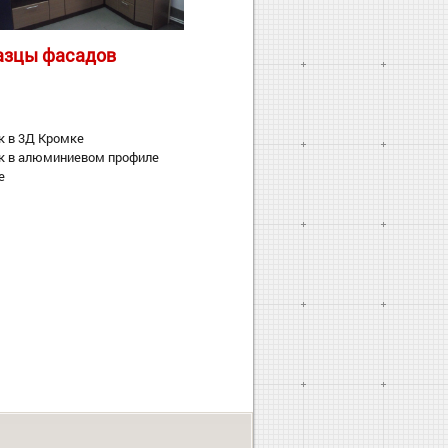
азцы фасадов
 в 3Д Кромке
к в алюминиевом профиле
ле