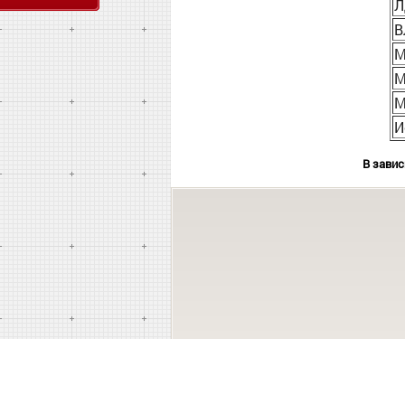
Л
В
М
М
М
И
В завис