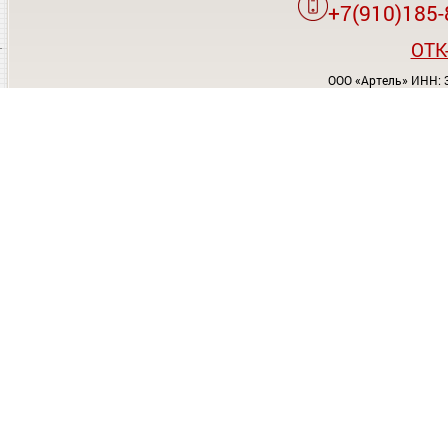
+7(910)185-
OTK
ООО «Артель» ИНН: 