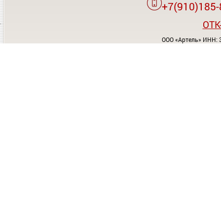
+7(910)185-
OTK
ООО «Артель» ИНН: 