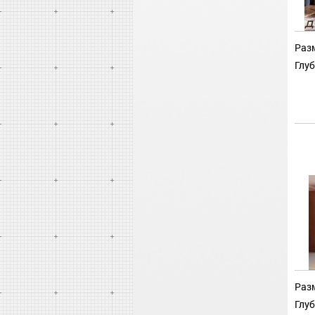
Разм
Глуб
Разм
Глуб