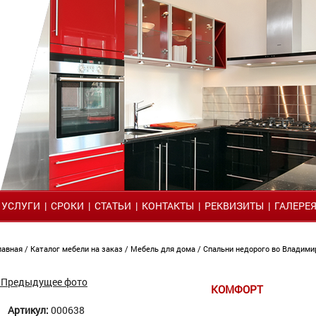
|
УСЛУГИ
|
СРОКИ
|
СТАТЬИ
|
КОНТАКТЫ
|
РЕКВИЗИТЫ
|
ГАЛЕРЕ
лавная
/
Каталог мебели на заказ
/
Мебель для дома
/
Спальни недорого во Владим
 Предыдущее фото
КОМФОРТ
Артикул:
000638