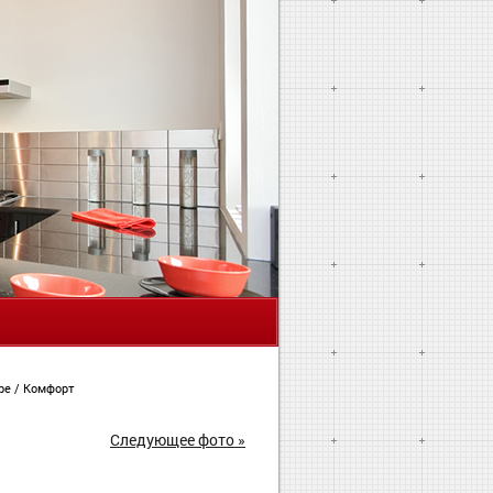
Я
ире
/
Комфорт
Следующее фото »