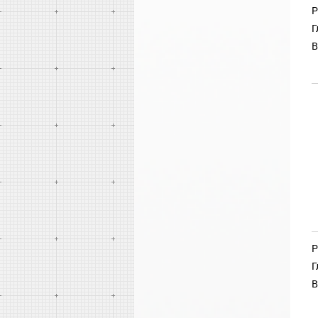
Р
Г
В
Р
Г
В