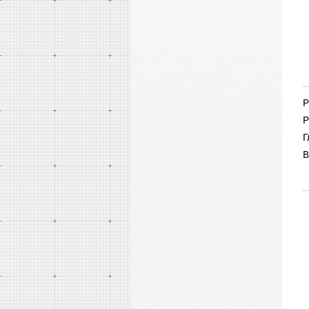
Р
Р
Г
В