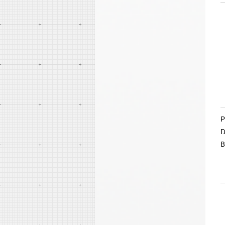
Р
Г
В