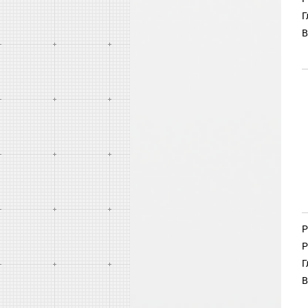
Г
В
Р
Р
Г
В