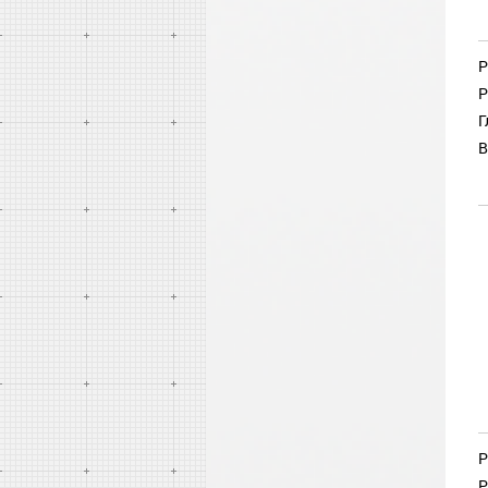
Р
Р
Г
В
Р
Р