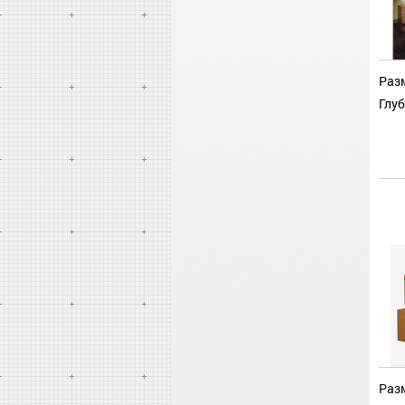
Разм
Глуб
Разм