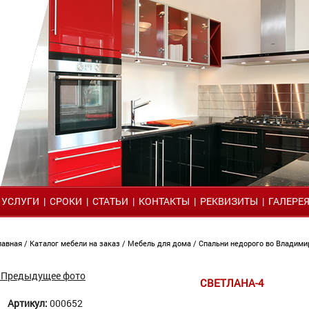
|
УСЛУГИ
|
СРОКИ
|
СТАТЬИ
|
КОНТАКТЫ
|
РЕКВИЗИТЫ
|
ГАЛЕРЕ
лавная
/
Каталог мебели на заказ
/
Мебель для дома
/
Спальни недорого во Владим
 Предыдущее фото
СВЕТЛАНА-4
Артикул:
000652