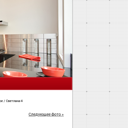
Я
ире
/
Светлана-4
Следующее фото »