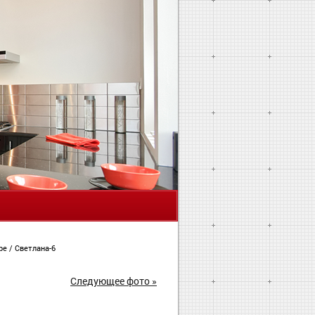
Я
ире
/
Светлана-6
Следующее фото »