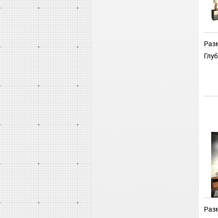
Разм
Глуб
Разм