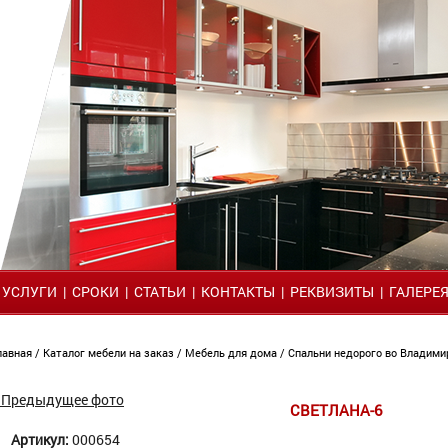
|
УСЛУГИ
|
СРОКИ
|
СТАТЬИ
|
КОНТАКТЫ
|
РЕКВИЗИТЫ
|
ГАЛЕРЕ
лавная
/
Каталог мебели на заказ
/
Мебель для дома
/
Спальни недорого во Владим
 Предыдущее фото
СВЕТЛАНА-6
Артикул:
000654