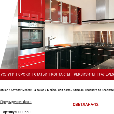
|
УСЛУГИ
|
СРОКИ
|
СТАТЬИ
|
КОНТАКТЫ
|
РЕКВИЗИТЫ
|
ГАЛЕРЕ
лавная
/
Каталог мебели на заказ
/
Мебель для дома
/
Спальни недорого во Владим
 Предыдущее фото
СВЕТЛАНА-12
Артикул:
000660