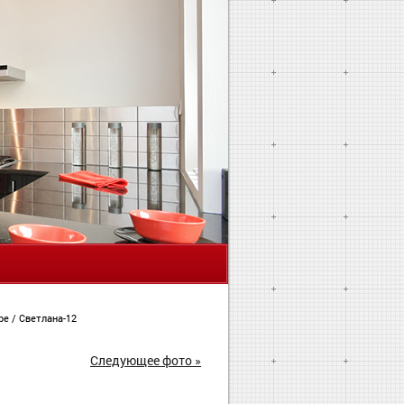
Я
ире
/
Светлана-12
Следующее фото »