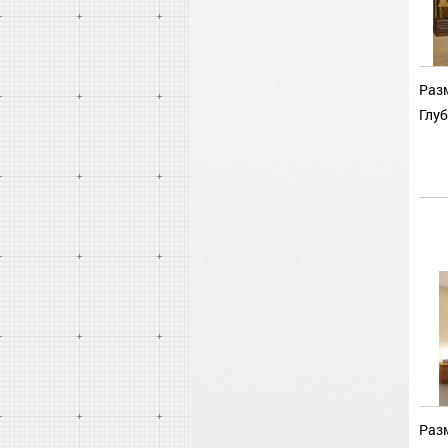
Разм
Глуб
Разм