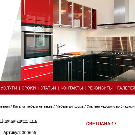
|
УСЛУГИ
|
СРОКИ
|
СТАТЬИ
|
КОНТАКТЫ
|
РЕКВИЗИТЫ
|
ГАЛЕРЕ
лавная
/
Каталог мебели на заказ
/
Мебель для дома
/
Спальни недорого во Владим
 Предыдущее фото
СВЕТЛАНА-17
Артикул:
000665