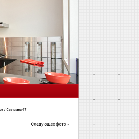
Я
ире
/
Светлана-17
Следующее фото »