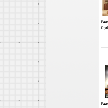
Разм
Глуб
Разм