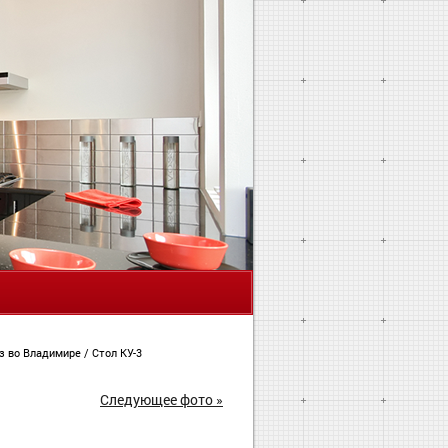
Я
з во Владимире
/
Стол КУ-3
Следующее фото »