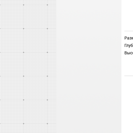
Разм
Глуб
Выс