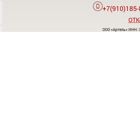
+7(910)185-
OTK
ООО «Артель» ИНН: 