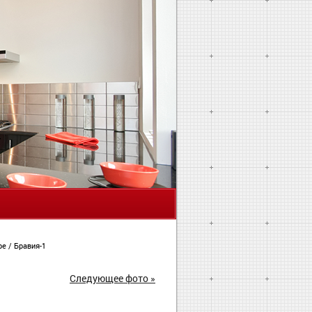
Я
ире
/
Бравия-1
Следующее фото »