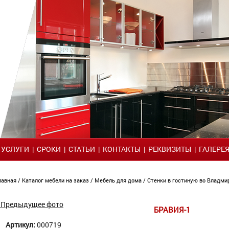
|
УСЛУГИ
|
СРОКИ
|
СТАТЬИ
|
КОНТАКТЫ
|
РЕКВИЗИТЫ
|
ГАЛЕРЕ
лавная
/
Каталог мебели на заказ
/
Мебель для дома
/
Стенки в гостиную во Владм
 Предыдущее фото
БРАВИЯ-1
Артикул:
000719