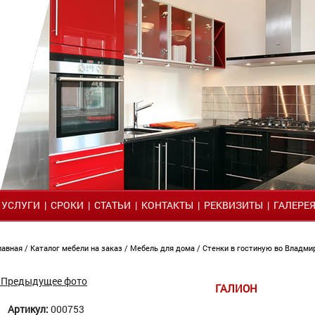
|
УСЛУГИ
|
СРОКИ
|
СТАТЬИ
|
КОНТАКТЫ
|
РЕКВИЗИТЫ
|
ГАЛЕРЕ
лавная
/
Каталог мебели на заказ
/
Мебель для дома
/
Стенки в гостиную во Владм
 Предыдущее фото
ГАЛИОН
Артикул:
000753