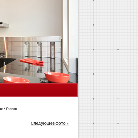
Я
ире
/
Галион
Следующее фото »