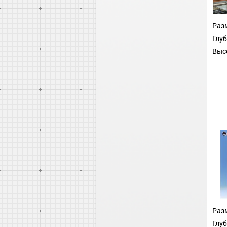
Разм
Глуб
Выс
Разм
Глуб