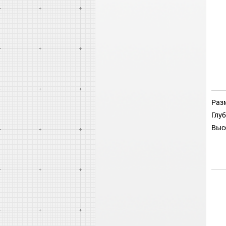
Разм
Глуб
Выс