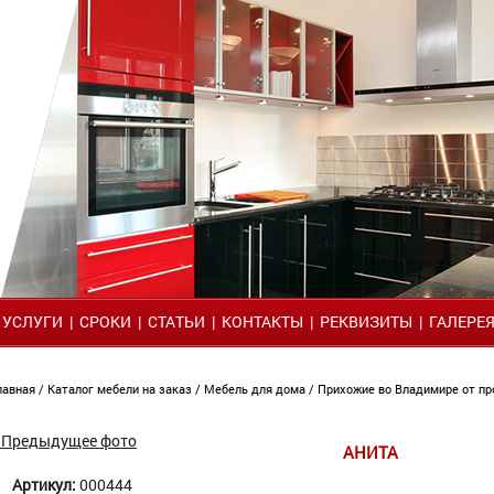
|
УСЛУГИ
|
СРОКИ
|
СТАТЬИ
|
КОНТАКТЫ
|
РЕКВИЗИТЫ
|
ГАЛЕРЕ
лавная
/
Каталог мебели на заказ
/
Мебель для дома
/
Прихожие во Владимире от п
 Предыдущее фото
АНИТА
Артикул:
000444