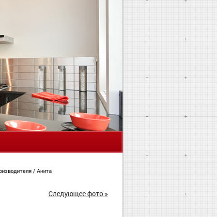
Я
роизводителя
/
Анита
Следующее фото »