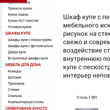
Кухни Патина
Проекты кухни
Кухни эмаль
Шкаф купе с пе
Кухни AGT пластик
мебельного ис
Угловые кухни
рисунок на сте
ШКАФЫ КУПЕ
Шкафы купе с пескоструем
свежо и соврем
Шкафы купе с фотопечатью
воздействие с
Двери купе
внутреннюю по
Встроенные шкафы-купе
МЕБЕЛЬ ДЛЯ ДОМА
купе с пескос
Комоды
интерьер непо
Детские
Прихожие
Стенки
Спальни
Стиль-1.001
Компьютерные столы
ГАРДЕРОБНАЯ АРИСТО