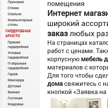
помещения
Прихожие
Стенки
Интернет магаз
Спальни
Компьютерные
широкий ассор
столы
заказ
любых раз
ГАРДЕРОБНАЯ
АРИСТО
На страницах катал
Прямая
гардеробная
работ с ценами. Та
Угловая
корпусную
мебель д
гардеробная
П-образная
материалов с кото
гардеробная
Для того чтобы сде
Гараж
Мансарда
дома
свяжитесь с н
Детская
кнопкой «Заявка на 
Ванная
Гостиная
Кладовка