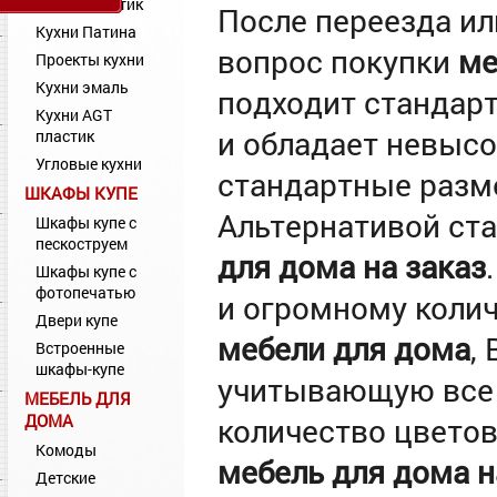
Кухни Пластик
После переезда ил
Кухни Патина
вопрос покупки
ме
Проекты кухни
Кухни эмаль
подходит стандарт
Кухни AGT
и обладает невысо
пластик
Угловые кухни
стандартные разм
ШКАФЫ КУПЕ
Альтернативой ст
Шкафы купе с
пескоструем
для дома на заказ
Шкафы купе с
фотопечатью
и огромному колич
Двери купе
мебели для дома
,
Встроенные
шкафы-купе
учитывающую все 
МЕБЕЛЬ ДЛЯ
ДОМА
количество цвето
Комоды
мебель для дома н
Детские