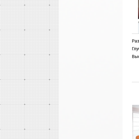
Раз
Глу
Выс