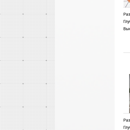
Раз
Глу
Выс
Раз
Глу