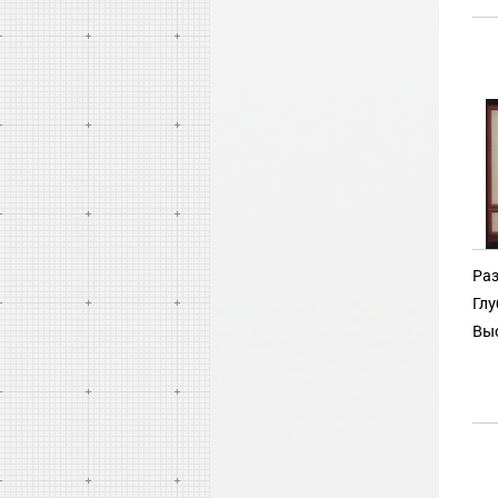
Раз
Глу
Выс