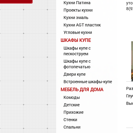
Кухни Патина
уто
8(9
Проекты кухни
Кухни эмаль
Кухни AGT пластик
Угловые кухни
ШКАФЫ КУПЕ
Шкафы купе с
пескоструем
Шкафы купе с
фотопечатью
Двери купе
Встроенные шкафы-купе
Раз
МЕБЕЛЬ ДЛЯ ДОМА
Глу
Комоды
Выс
Детские
Прихожие
Стенки
Спальни