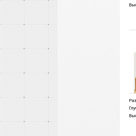
Выс
Раз
Глу
Выс