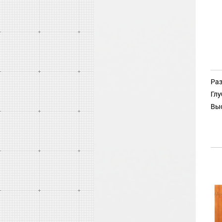
Раз
Глу
Выс