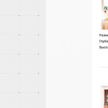
Разм
Глуби
Высо