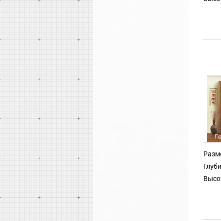
Разм
Глуби
Высо