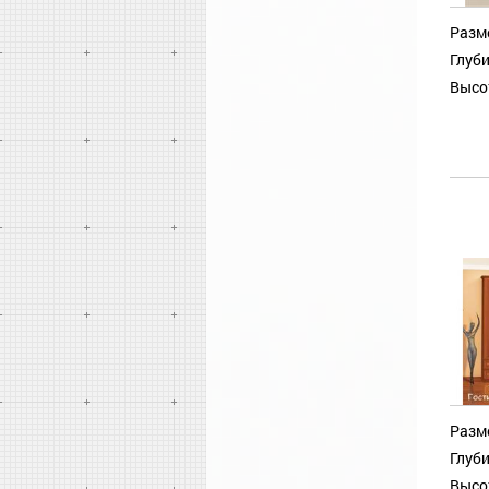
Разм
Глуби
Высо
Разм
Глуби
Высо