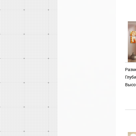
Разм
Глуби
Высо