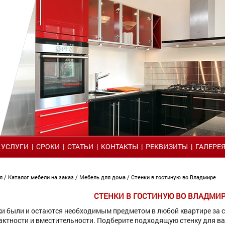
|
УСЛУГИ
|
СРОКИ
|
СТАТЬИ
|
КОНТАКТЫ
|
РЕКВИЗИТЫ
|
ГАЛЕРЕ
я
/
Каталог мебели на заказ
/
Мебель для дома
/ Стенки в гостиную во Владмире
СТЕНКИ В ГОСТИНУЮ ВО ВЛАДМИ
ки были и остаются необходимым предметом в любой квартире за с
актности и вместительности. Подберите подходящую стенку для ва