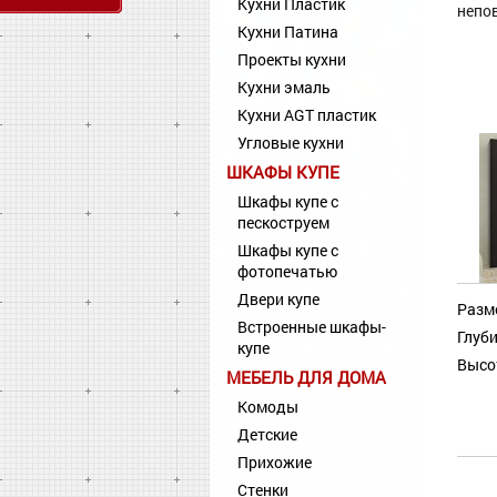
Кухни Пластик
непо
Кухни Патина
Проекты кухни
Кухни эмаль
Кухни AGT пластик
Угловые кухни
ШКАФЫ КУПЕ
Шкафы купе с
пескоструем
Шкафы купе с
фотопечатью
Двери купе
Разм
Встроенные шкафы-
Глуби
купе
Высо
МЕБЕЛЬ ДЛЯ ДОМА
Комоды
Детские
Прихожие
Стенки