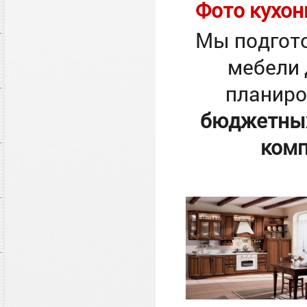
Фото кухон
Мы подгото
мебели 
планиро
бюджетных
комп