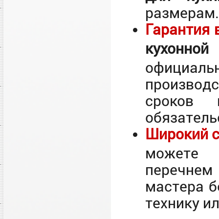
размерам.
Гарантия 
кухонн
официаль
производ
сроков 
обязатель
Широкий с
можете 
перечнем
мастера б
технику и