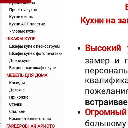
Кухни Патина
Проекты кухни
Кухни эмаль
Кухни на за
Кухни AGT пластик
Угловые кухни
ШКАФЫ КУПЕ
Высокий 
Шкафы купе с пескоструем
Шкафы купе с фотопечатью
замер и 
Двери купе
персона
Встроенные шкафы-купе
МЕБЕЛЬ ДЛЯ ДОМА
квалифик
Комоды
пожелан
Детские
Прихожие
встраивае
Стенки
Огромный
Спальни
Компьютерные столы
большом
ГАРДЕРОБНАЯ АРИСТО