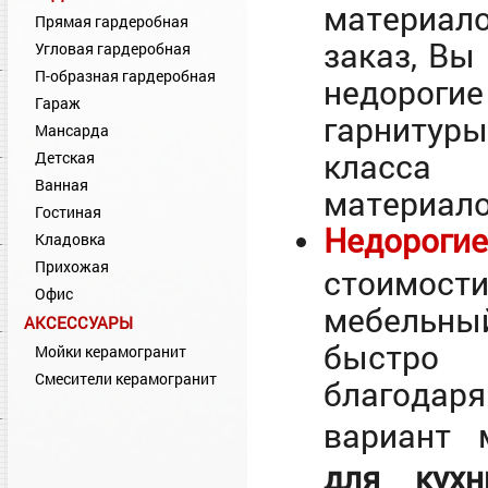
материал
Прямая гардеробная
заказ, Вы
Угловая гардеробная
П-образная гардеробная
недорогие
Гараж
гарнитур
Мансарда
класса 
Детская
Ванная
материало
Гостиная
Недорог
Кладовка
Прихожая
стоимос
Офис
мебельный
АКСЕССУАРЫ
быстро п
Мойки керамогранит
Смесители керамогранит
благодар
вариант
для ку