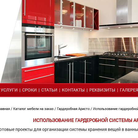
|
УСЛУГИ
|
СРОКИ
|
СТАТЬИ
|
КОНТАКТЫ
|
РЕКВИЗИТЫ
|
ГАЛЕРЕ
лавная
/
Каталог мебели на заказ
/
Гардеробная Аристо
/ Использование гардеробно
ИСПОЛЬЗОВАНИЕ ГАРДЕРОБНОЙ СИСТЕМЫ AR
отовые проекты для организации системы хранения вещей в ванн