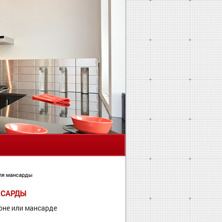
Я
для мансарды
НСАРДЫ
оне или мансарде