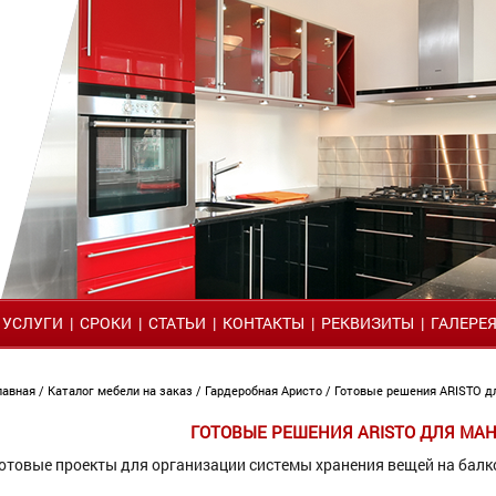
|
УСЛУГИ
|
СРОКИ
|
СТАТЬИ
|
КОНТАКТЫ
|
РЕКВИЗИТЫ
|
ГАЛЕРЕ
лавная
/
Каталог мебели на заказ
/
Гардеробная Аристо
/ Готовые решения ARISTO 
ГОТОВЫЕ РЕШЕНИЯ ARISTO ДЛЯ МА
отовые проекты для организации системы хранения вещей на балк