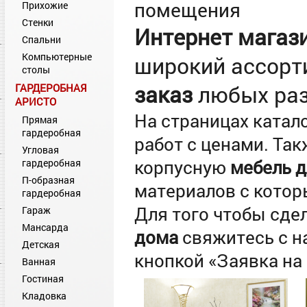
помещения
Прихожие
Стенки
Интернет магаз
Спальни
Компьютерные
широкий ассор
столы
заказ
любых раз
ГАРДЕРОБНАЯ
АРИСТО
На страницах катал
Прямая
гардеробная
работ с ценами. Та
Угловая
корпусную
мебель д
гардеробная
П-образная
материалов с кото
гардеробная
Для того чтобы сде
Гараж
Мансарда
дома
свяжитесь с н
Детская
кнопкой «Заявка на 
Ванная
Гостиная
Кладовка