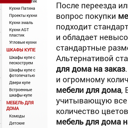
Кухни Пластик
После переезда ил
Кухни Патина
вопрос покупки
ме
Проекты кухни
Кухни эмаль
подходит стандарт
Кухни AGT
и обладает невысо
пластик
Угловые кухни
стандартные разм
ШКАФЫ КУПЕ
Альтернативой ст
Шкафы купе с
пескоструем
для дома на заказ
Шкафы купе с
фотопечатью
и огромному колич
Двери купе
мебели для дома
,
Встроенные
шкафы-купе
учитывающую все 
МЕБЕЛЬ ДЛЯ
ДОМА
количество цвето
Комоды
мебель для дома н
Детские