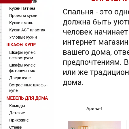
Кухни Пластик
Кухни Патина
Спальня - это од
Проекты кухни
должна быть уютн
Кухни эмаль
человек начинает
Кухни AGT пластик
Угловые кухни
интернет магазин
ШКАФЫ КУПЕ
вашего дома, от
Шкафы купе с
пескоструем
предпочтениям. 
Шкафы купе с
или же традицион
фотопечатью
Двери купе
дома.
Встроенные шкафы-
купе
МЕБЕЛЬ ДЛЯ ДОМА
Комоды
Арина-1
Детские
Прихожие
Стенки