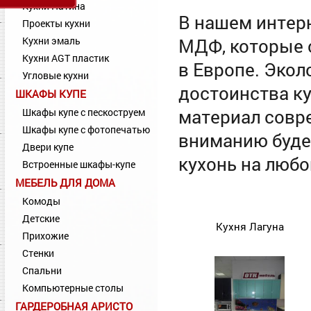
Кухни Патина
В нашем интер
Проекты кухни
Кухни эмаль
МДФ, которые 
Кухни AGT пластик
в Европе. Экол
Угловые кухни
достоинства к
ШКАФЫ КУПЕ
материал совр
Шкафы купе с пескоструем
Шкафы купе с фотопечатью
вниманию буде
Двери купе
кухонь на любо
Встроенные шкафы-купе
МЕБЕЛЬ ДЛЯ ДОМА
Комоды
Детские
Кухня Лагуна
Прихожие
Стенки
Спальни
Компьютерные столы
ГАРДЕРОБНАЯ АРИСТО