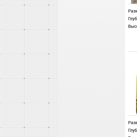
Разм
Глуб
Выс
Разм
Глуб