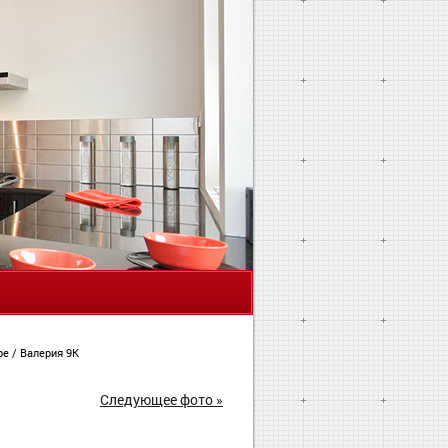
Я
ире
/
Валерия 9К
Следующее фото »