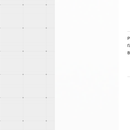
Р
Г
В