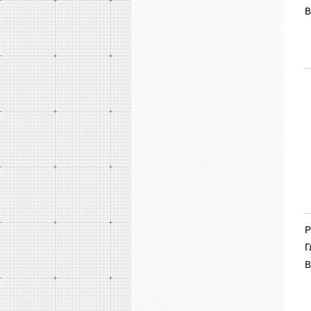
В
Р
Г
В