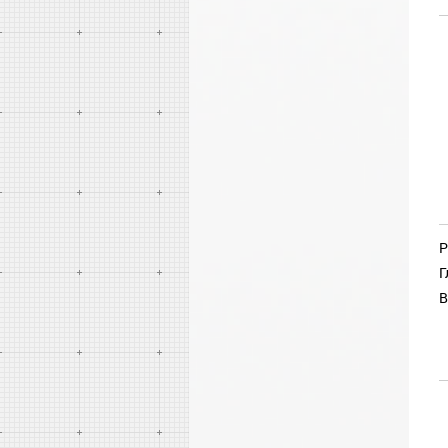
Р
Г
В