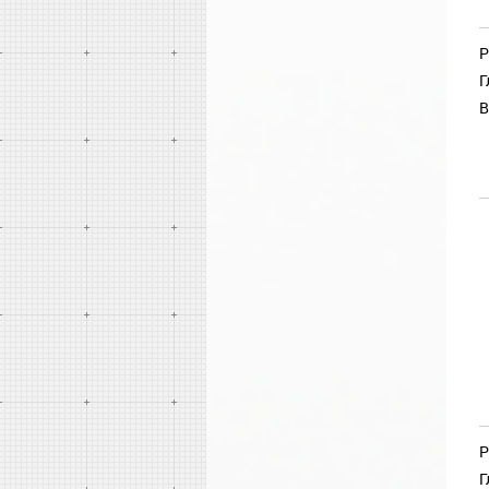
Р
Г
В
Р
Г