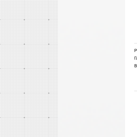
Р
Г
В