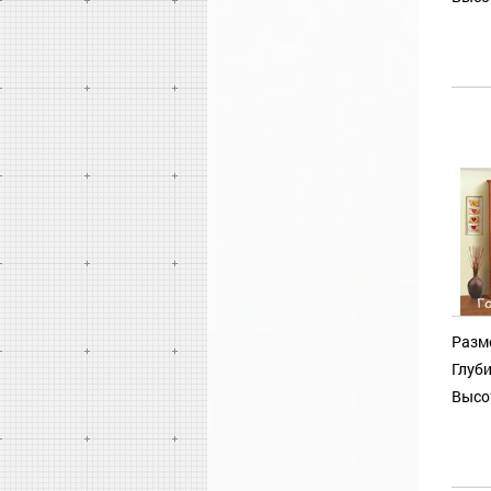
Разм
Глуби
Высо