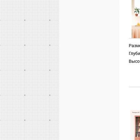
Разм
Глуби
Высо