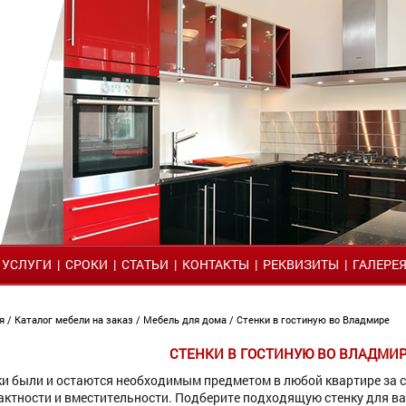
|
УСЛУГИ
|
СРОКИ
|
СТАТЬИ
|
КОНТАКТЫ
|
РЕКВИЗИТЫ
|
ГАЛЕРЕ
я
/
Каталог мебели на заказ
/
Мебель для дома
/ Стенки в гостиную во Владмире
СТЕНКИ В ГОСТИНУЮ ВО ВЛАДМИ
ки были и остаются необходимым предметом в любой квартире за с
актности и вместительности. Подберите подходящую стенку для ва