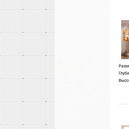
Разм
Глуби
Высо