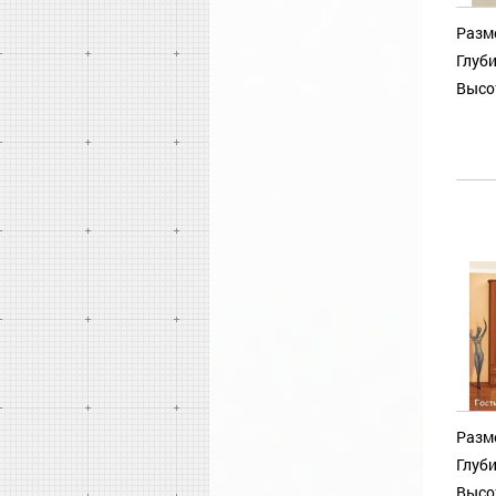
Разм
Глуби
Высо
Разм
Глуби
Высо