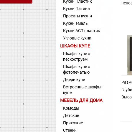
Кухни Пластик
непо
Кухни Патина
Проекты кухни
Кухни эмаль
Кухни AGT пластик
Угловые кухни
ШКАФЫ КУПЕ
Шкафы купе с
пескоструем
Шкафы купе с
фотопечатью
Двери купе
Разм
Встроенные шкафы-
Глуби
купе
Высо
МЕБЕЛЬ ДЛЯ ДОМА
Комоды
Детские
Прихожие
Стенки