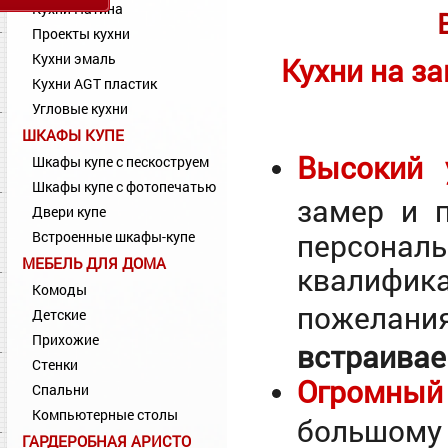
Кухни Патина
Проекты кухни
Кухни эмаль
Кухни на за
Кухни AGT пластик
Угловые кухни
ШКАФЫ КУПЕ
Высокий 
Шкафы купе с пескоструем
Шкафы купе с фотопечатью
замер и 
Двери купе
персона
Встроенные шкафы-купе
МЕБЕЛЬ ДЛЯ ДОМА
квалифик
Комоды
пожелан
Детские
Прихожие
встраивае
Стенки
Огромный
Спальни
Компьютерные столы
большом
ГАРДЕРОБНАЯ АРИСТО