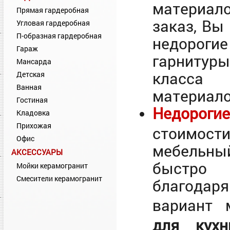
материал
Прямая гардеробная
заказ, Вы
Угловая гардеробная
П-образная гардеробная
недорогие
Гараж
гарнитур
Мансарда
класса 
Детская
Ванная
материало
Гостиная
Недорог
Кладовка
Прихожая
стоимос
Офис
мебельный
АКСЕССУАРЫ
быстро п
Мойки керамогранит
Смесители керамогранит
благодар
вариант
для ку