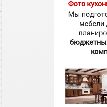
Фото кухон
Мы подгото
мебели 
планиро
бюджетных
комп