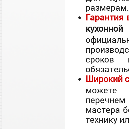
размерам.
Гарантия 
кухонн
официаль
производ
сроков 
обязатель
Широкий с
можете 
перечнем
мастера б
технику и