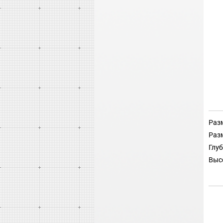
Разм
Разм
Глуб
Выс