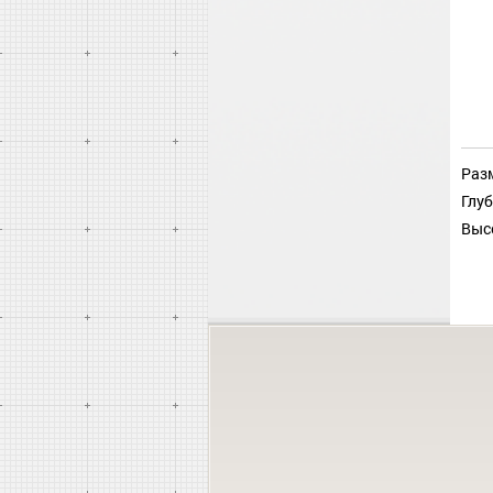
Разм
Глуб
Выс