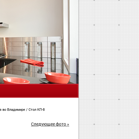
Я
з во Владимире
/
Стол КП-8
Следующее фото »