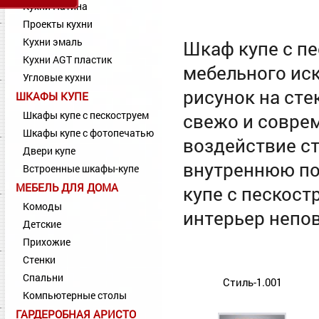
Кухни Патина
Проекты кухни
Кухни эмаль
Шкаф купе с пе
Кухни AGT пластик
мебельного ис
Угловые кухни
рисунок на сте
ШКАФЫ КУПЕ
Шкафы купе с пескоструем
свежо и соврем
Шкафы купе с фотопечатью
воздействие с
Двери купе
внутреннюю по
Встроенные шкафы-купе
МЕБЕЛЬ ДЛЯ ДОМА
купе с пескос
Комоды
интерьер непо
Детские
Прихожие
Стенки
Спальни
Стиль-1.001
Компьютерные столы
ГАРДЕРОБНАЯ АРИСТО