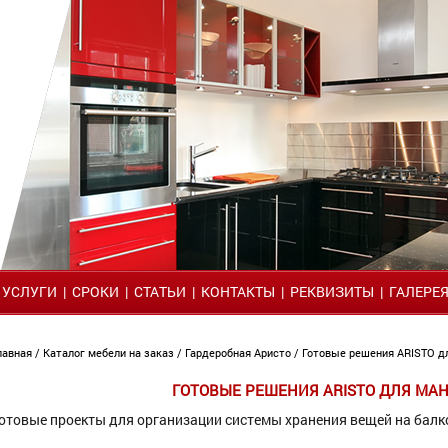
|
УСЛУГИ
|
СРОКИ
|
СТАТЬИ
|
КОНТАКТЫ
|
РЕКВИЗИТЫ
|
ГАЛЕРЕ
лавная
/
Каталог мебели на заказ
/
Гардеробная Аристо
/ Готовые решения ARISTO 
ГОТОВЫЕ РЕШЕНИЯ ARISTO ДЛЯ МА
отовые проекты для организации системы хранения вещей на балк