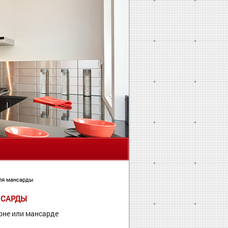
Я
для мансарды
НСАРДЫ
оне или мансарде