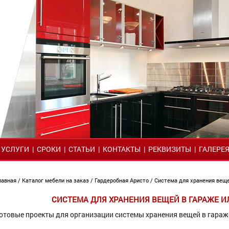
|
УСЛУГИ
|
СРОКИ
|
СТАТЬИ
|
КОНТАКТЫ
|
РЕКВИЗИТЫ
|
ГАЛЕРЕ
лавная
/
Каталог мебели на заказ
/
Гардеробная Аристо
/ Система для хранения вещ
СИСТЕМА ДЛЯ ХРАНЕНИЯ ВЕЩЕЙ В ГАРАЖЕ 
отовые проекты для организации системы хранения вещей в гараж