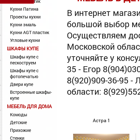
Кухни Пластик
Кухни Патина
В интернет магаз
Проекты кухни
большой выбор ме
Кухни эмаль
Кухни AGT пластик
Осуществляем дос
Угловые кухни
Московской обла
ШКАФЫ КУПЕ
уточняйте у консу
Шкафы купе с
пескоструем
35 - Егор 8(904)03
Шкафы купе с
фотопечатью
8(920)909-36-95 -
Двери купе
области: 8(929)552
Встроенные шкафы-
купе
МЕБЕЛЬ ДЛЯ ДОМА
Комоды
Астра 1
Детские
Прихожие
Стенки