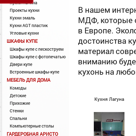
Кухни Патина
В нашем интер
Проекты кухни
Кухни эмаль
МДФ, которые 
Кухни AGT пластик
в Европе. Экол
Угловые кухни
достоинства к
ШКАФЫ КУПЕ
материал совр
Шкафы купе с пескоструем
Шкафы купе с фотопечатью
вниманию буде
Двери купе
кухонь на любо
Встроенные шкафы-купе
МЕБЕЛЬ ДЛЯ ДОМА
Комоды
Детские
Кухня Лагуна
Прихожие
Стенки
Спальни
Компьютерные столы
ГАРДЕРОБНАЯ АРИСТО