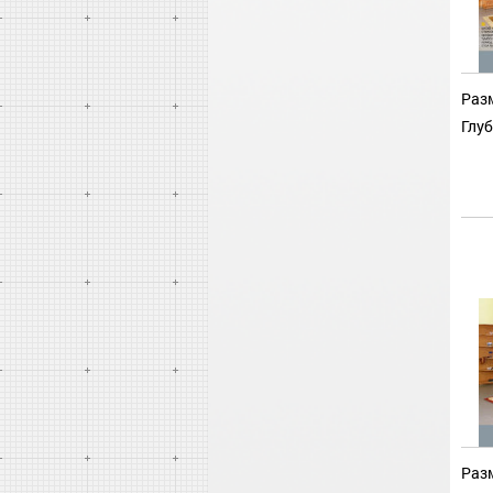
Разм
Глуб
Разм