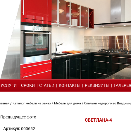
|
УСЛУГИ
|
СРОКИ
|
СТАТЬИ
|
КОНТАКТЫ
|
РЕКВИЗИТЫ
|
ГАЛЕРЕ
лавная
/
Каталог мебели на заказ
/
Мебель для дома
/
Спальни недорого во Владим
 Предыдущее фото
СВЕТЛАНА-4
Артикул:
000652