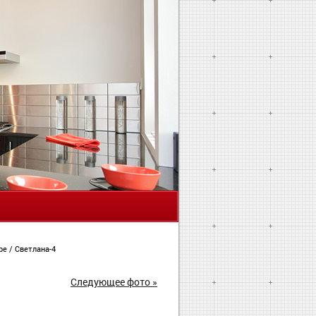
Я
ире
/
Светлана-4
Следующее фото »