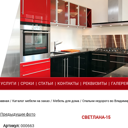
|
УСЛУГИ
|
СРОКИ
|
СТАТЬИ
|
КОНТАКТЫ
|
РЕКВИЗИТЫ
|
ГАЛЕРЕ
лавная
/
Каталог мебели на заказ
/
Мебель для дома
/
Спальни недорого во Владим
 Предыдущее фото
СВЕТЛАНА-15
Артикул:
000663