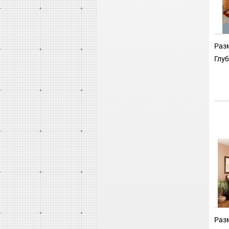
Разм
Глуб
Разм