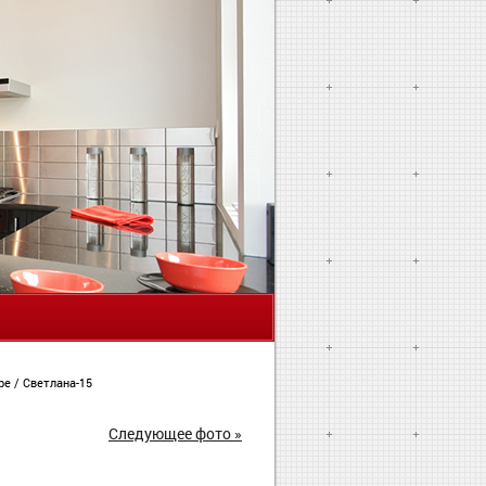
Я
ире
/
Светлана-15
Следующее фото »