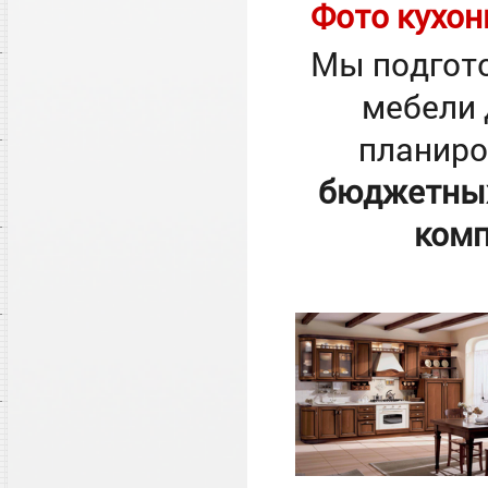
Фото кухон
Мы подгото
мебели 
планиро
бюджетных
комп