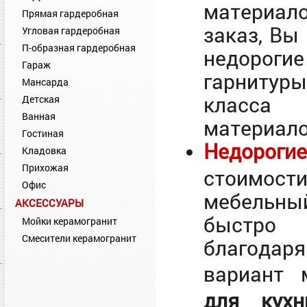
материал
Прямая гардеробная
заказ, Вы
Угловая гардеробная
П-образная гардеробная
недорогие
Гараж
гарнитур
Мансарда
класса 
Детская
Ванная
материало
Гостиная
Недорог
Кладовка
Прихожая
стоимос
Офис
мебельный
АКСЕССУАРЫ
быстро п
Мойки керамогранит
Смесители керамогранит
благодар
вариант
для ку