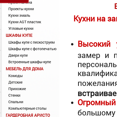
Кухни Патина
Проекты кухни
Кухни эмаль
Кухни на за
Кухни AGT пластик
Угловые кухни
ШКАФЫ КУПЕ
Высокий 
Шкафы купе с пескоструем
Шкафы купе с фотопечатью
замер и 
Двери купе
персона
Встроенные шкафы-купе
МЕБЕЛЬ ДЛЯ ДОМА
квалифик
Комоды
пожелан
Детские
Прихожие
встраивае
Стенки
Огромный
Спальни
Компьютерные столы
большом
ГАРДЕРОБНАЯ АРИСТО