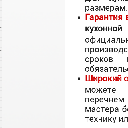
размерам.
Гарантия 
кухонн
официаль
производ
сроков 
обязатель
Широкий с
можете 
перечнем
мастера б
технику и