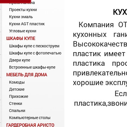
Кухни Патина
Проекты кухни
КУХ
Кухни эмаль
Компания ОТ
Кухни AGT пластик
Угловые кухни
кухонных ган
ШКАФЫ КУПЕ
Высококачест
Шкафы купе с пескоструем
пластик имеет
Шкафы купе с фотопечатью
Двери купе
пластика про
Встроенные шкафы-купе
привлекател
МЕБЕЛЬ ДЛЯ ДОМА
хорошие экспл
Комоды
Детские
Есл
Прихожие
пластика,звон
Стенки
Спальни
Компьютерные столы
ГАРДЕРОБНАЯ АРИСТО