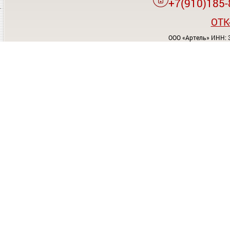
+7(910)185-
OTK
ООО «Артель» ИНН: 