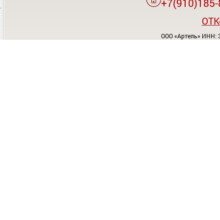
+7(910)185-
OTK
ООО «Артель» ИНН: 